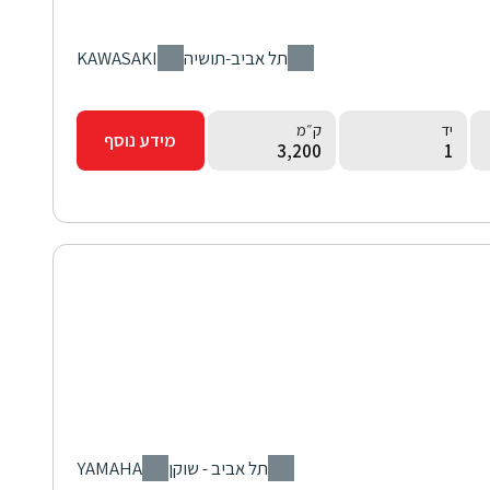
סניף
יצרן
תל אביב-תושיה
KAWASAKI
יד
ק״מ
מידע נוסף
3,200
1
סניף
יצרן
תל אביב - שוקן
YAMAHA