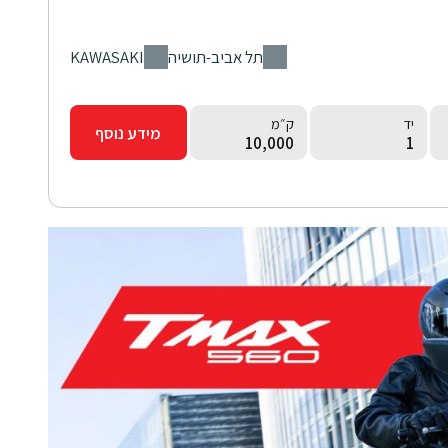
סניף
יצרן
תל אביב-תושיה
KAWASAKI
יד
ק״מ
מידע נוסף
10,000
1