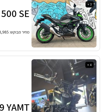
3 +
 500 SE
מחיר מבוקש:
8,985
4 +
9 YAMT