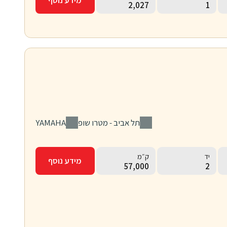
2,027
1
סניף
יצרן
תל אביב - מטרו שופ
YAMAHA
יד
ק״מ
מידע נוסף
57,000
2