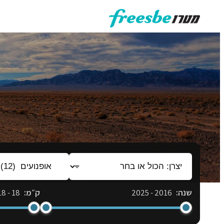
לדלג
לתוכן
יצרן:
סוג
הכול
כלי:
או
הכל
שנה:
2016
-
2025
ק״מ:
18
-
18
בחר
או
בחר