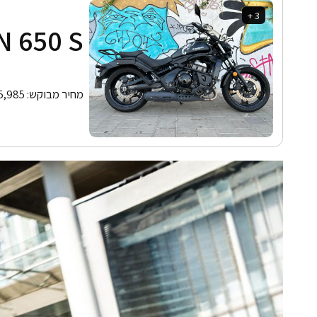
3 +
N 650 S
מחיר מבוקש:
5,985