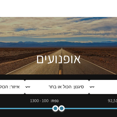
אופנועים
סיגנון:
איזור:
הכול
הכול
או
או
92,5
נפח:
100
-
1300
בחר
בחר