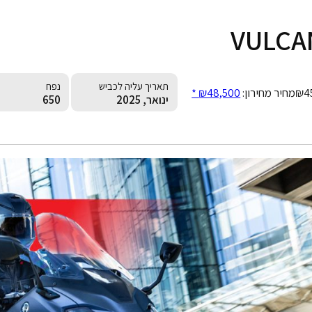
VULCA
תאריך עליה לכביש
נפח
₪4
מחיר מחירון:
₪48,500 *
ינואר, 2025
650