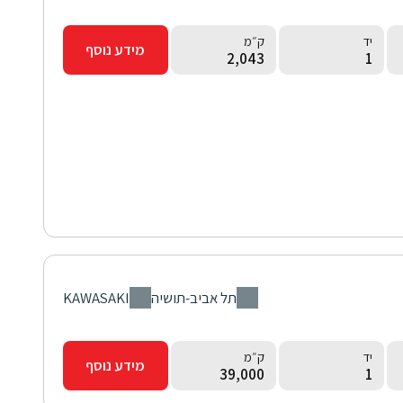
יד
ק״מ
מידע נוסף
2,043
1
סניף
יצרן
תל אביב-תושיה
KAWASAKI
יד
ק״מ
מידע נוסף
39,000
1