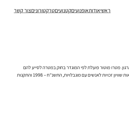
ראשי
אודות
אופנועים
קטנועים
טרקטורונים
צור קשר
רגון. מטרו מוטור פועלת לפי המוגדר בחוק במטרה לסייע להם
לבעלי מוגבלויות לשפר את איכות החיים ולאפשר את שילובם בחברה בדרך של כבוד, שוויון ועצמאות. התאמות אלו נעשות בכפוף ובהתאם להוראות שוויון זכויות לאנשים עם מוגבלויות, התשנ"ח – 1998 והתקנות