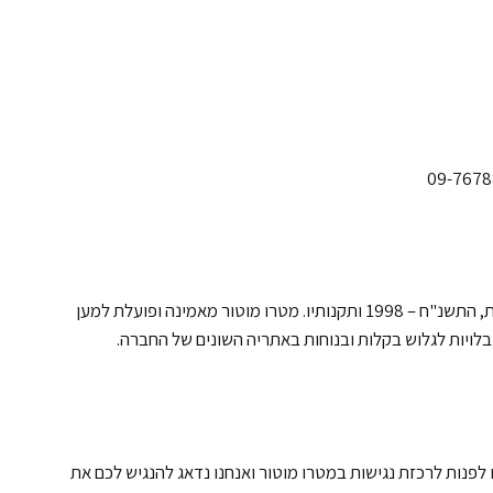
מטרו מוטור מייחסת חשיבות גדולה להנגשת אתרי האינטרנט של החברה לאנשים עם מוגבלויות, בהתאם לחוק שוויון זכויות לאנשים עם מוגבלויות, התשנ"ח – 1998 ותקנותיו. מטרו מוטור מאמינה ופועלת למען
בלויות לגלוש בקלות ובנוחות באתריה השונים של החברה.
ך כזה או בסרטון, תוכלו לפנות לרכזת נגישות במטרו מוטור ואנחנו נדאג להנגיש לכם את