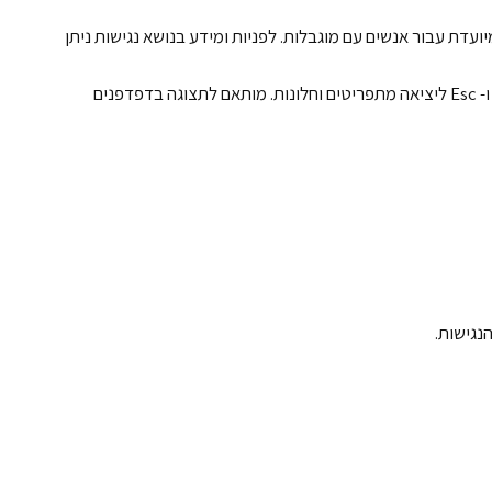
ועדת עבור אנשים עם מוגבלות. לפניות
ומידע בנושא נגישות ניתן
האתר מספק מבנה סמנטי עבור טכנולוגיות מסייעות ותמיכה בדפוס השימוש המקובל להפעלה עם מקלדת בעזרת מקשי החיצים, Enter ו- Esc ליציאה מתפריטים וחלונות. מותאם לתצוגה בדפדפנים
נגישות.