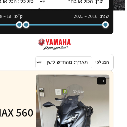
הכול
כלי:
או
הכל
שנה:
2016
–
2025
ק״מ:
18
–
18
בחר
או
בחר
הצג לפי
3 +
AX 560