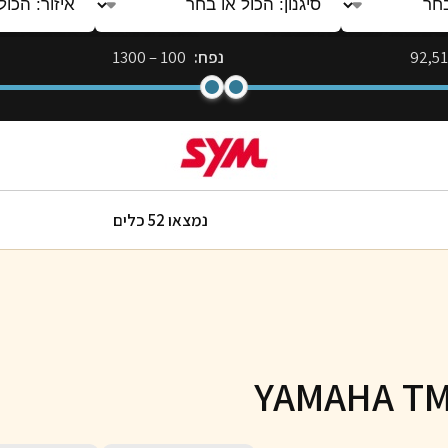
הכול
הכול
או
או
92,5
נפח:
100
–
1300
בחר
בחר
נמצאו 52 כלים
YAMAHA TM