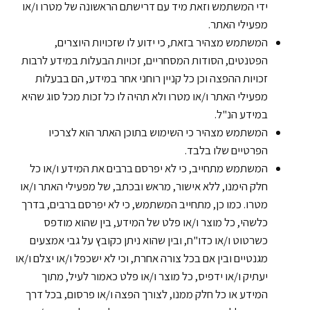
ידי המשתמש וזאת מיד עם דרישתם הראשונה של מטרו ו/או
מפעילי האתר.
המשתמש מצהיר בזאת, כי ידוע לו שזכויות היוצרים,
הפטנטים, הסודות המסחריים, זכויות הבעלות במידע לרבות
זכויות ההפצה וכן כל קניין רוחני אחר במידע, הם בבעלות
מפעילי האתר ו/או מטרו ולא תהיה לו כל זכות מכל סוג שהיא
במידע הנ"ל.
המשתמש מצהיר כי השימוש בתוכן האתר הוא לצרכיו
הפרטיים שלו בלבד.
המשתמש מתחייב, כי לא יפרסם ברבים את המידע ו/או כל
חלק הימנו, ללא אישור, מראש ובכתב, של מפעילי האתר ו/או
מטרו. כמו כן, מתחייב המשתמש, כי לא יפרסם ברבים, בדרך
כלשהי, כל מוצר ו/או פלט של המידע, בין שהוא מודפס
כשרטוט ו/או כדו"ח, ובין שהוא ניתן כקובץ על גבי אמצעים
מגנטיים ובין אם בכל צורה אחרת, וכי לא ישכפל ו/או יצלם ו/או
יעתיק ו/או ידפיס, כל מוצר ו/או פלט כאמור לעיל, מתוך
המידע או כל חלק ממנו, לצורך הפצה ו/או פרסום, בכל דרך