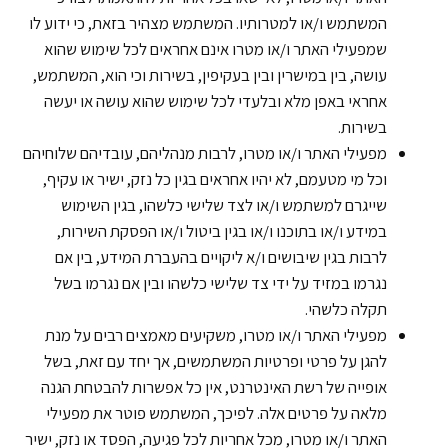
המשתמש ו/או למטרותיו. המשתמש מצהיר בזאת, כי ידוע לו
שמפעילי האתר ו/או מטרו אינם אחראים לכל שימוש שהוא
עושה, בין במישרין ובין בעקיפין, בשירות וכי הוא, המשתמש,
אחראי באפן מלא ובלעדי לכל שימוש שהוא עושה או יעשה
בשירות.
מפעילי האתר ו/או מטרו, לרבות מנהליהם, עובדיהם שלוחיהם
וכל מי מטעמם, לא יהיו אחראים בגין כל נזק, ישיר או עקיף,
שייגרם למשתמש ו/או לצד שלישי כלשהו, בגין השימוש
במידע ו/או בתוכנו ו/או בגין ביטול ו/או הפסקת השירות,
לרבות בגין שיבושים ו/א ליקויים בהעברת המידע, בין אם
נגרמו במזיד על ידי צד שלישי כלשהו ובין אם נגרמו בשל
תקלה כלשהי.
מפעילי האתר ו/או מטרו, משקיעים מאמצים רבים על מנת
להגן על פרטי ופרטיות המשתמשים, אך יחד עם זאת, בשל
אופייה של רשת האינטרנט, אין כל אפשרות להבטחת הגנה
מלאה על פרטים אלה. לפיכך, המשתמש פוטר את מפעילי
האתר ו/או מטרו, מכל אחריות לכל פגיעה, הפסד או נזק, ישיר