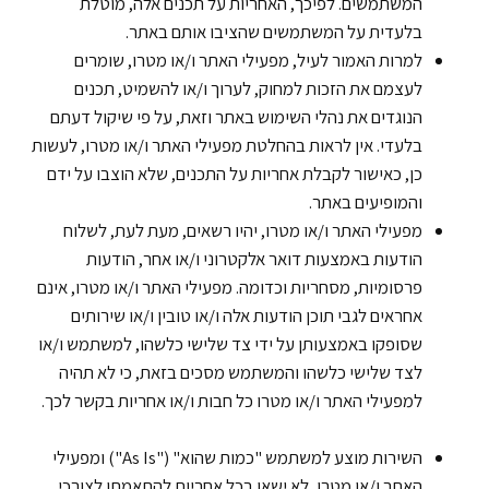
המשתמשים. לפיכך, האחריות על תכנים אלה, מוטלת
בלעדית על המשתמשים שהציבו אותם באתר.
למרות האמור לעיל, מפעילי האתר ו/או מטרו, שומרים
לעצמם את הזכות למחוק, לערוך ו/או להשמיט, תכנים
הנוגדים את נהלי השימוש באתר וזאת, על פי שיקול דעתם
בלעדי. אין לראות בהחלטת מפעילי האתר ו/או מטרו, לעשות
כן, כאישור לקבלת אחריות על התכנים, שלא הוצבו על ידם
והמופיעים באתר.
מפעילי האתר ו/או מטרו, יהיו רשאים, מעת לעת, לשלוח
הודעות באמצעות דואר אלקטרוני ו/או אחר, הודעות
פרסומיות, מסחריות וכדומה. מפעילי האתר ו/או מטרו, אינם
אחראים לגבי תוכן הודעות אלה ו/או טובין ו/או שירותים
שסופקו באמצעותן על ידי צד שלישי כלשהו, למשתמש ו/או
לצד שלישי כלשהו והמשתמש מסכים בזאת, כי לא תהיה
למפעילי האתר ו/או מטרו כל חבות ו/או אחריות בקשר לכך.
השירות מוצע למשתמש "כמות שהוא" ("As Is") ומפעילי
האתר ו/או מטרו, לא ישאו בכל אחריות להתאמתו לצורכי