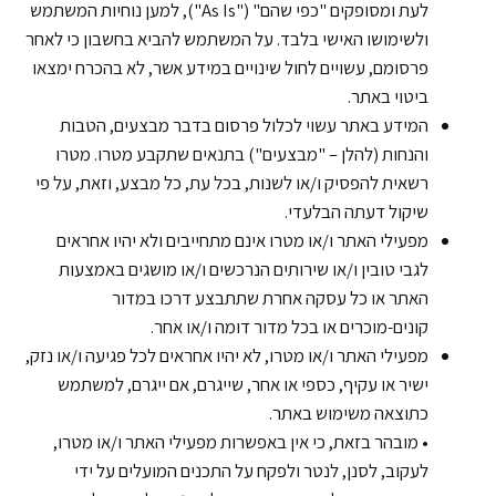
לעת ומסופקים "כפי שהם" ("As Is"), למען נוחיות המשתמש
ולשימושו האישי בלבד. על המשתמש להביא בחשבון כי לאחר
פרסומם, עשויים לחול שינויים במידע אשר, לא בהכרח ימצאו
ביטוי באתר.
המידע באתר עשוי לכלול פרסום בדבר מבצעים, הטבות
והנחות (להלן – "מבצעים") בתנאים שתקבע מטרו. מטרו
רשאית להפסיק ו/או לשנות, בכל עת, כל מבצע, וזאת, על פי
שיקול דעתה הבלעדי.
מפעילי האתר ו/או מטרו אינם מתחייבים ולא יהיו אחראים
לגבי טובין ו/או שירותים הנרכשים ו/או מושגים באמצעות
האתר או כל עסקה אחרת שתתבצע דרכו במדור
קונים-מוכרים או בכל מדור דומה ו/או אחר.
מפעילי האתר ו/או מטרו, לא יהיו אחראים לכל פגיעה ו/או נזק,
ישיר או עקיף, כספי או אחר, שייגרם, אם ייגרם, למשתמש
כתוצאה משימוש באתר.
• מובהר בזאת, כי אין באפשרות מפעילי האתר ו/או מטרו,
לעקוב, לסנן, לנטר ולפקח על התכנים המועלים על ידי