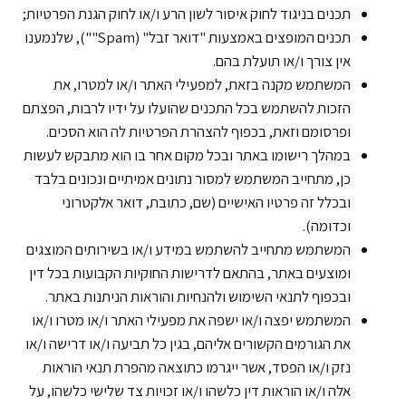
תכנים בניגוד לחוק איסור לשון הרע ו/או לחוק הגנת הפרטיות;
תכנים המופצים באמצעות "דואר זבל" (Spam""), שלנמענו
אין צורך ו/או תועלת בהם.
המשתמש מקנה בזאת, למפעילי האתר ו/או למטרו, את
הזכות להשתמש בכל התכנים שהועלו על ידיו לרבות, הפצתם
ופרסומם וזאת, בכפוף להצהרת הפרטיות לה הוא הסכים.
במהלך רישומו באתר ובכל מקום אחר בו הוא מתבקש לעשות
כן, מתחייב המשתמש למסור נתונים אמיתיים ונכונים בלבד
ובכלל זה פרטיו האישיים (שם, כתובת, דואר אלקטרוני
וכדומה).
המשתמש מתחייב להשתמש במידע ו/או בשירותים המוצגים
ומוצעים באתר, בהתאם לדרישות החוקיות הקבועות בכל דין
ובכפוף לתנאי השימוש ולהנחיות והוראות הניתנות באתר.
המשתמש יפצה ו/או ישפה את מפעילי האתר ו/או מטרו ו/או
את הגורמים הקשורים אליהם, בגין כל תביעה ו/או דרישה ו/או
נזק ו/או הפסד, אשר ייגרמו כתוצאה מהפרת תנאי הוראות
אלה ו/או הוראות דין כלשהו ו/או זכויות צד שלישי כלשהו, על