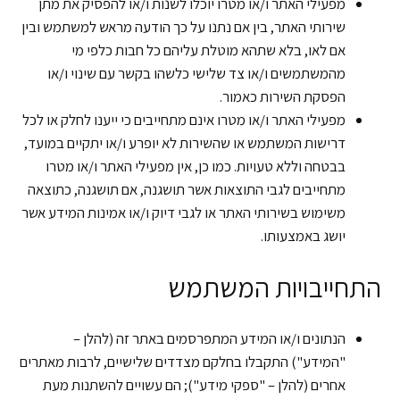
מפעילי האתר ו/או מטרו יוכלו לשנות ו/או להפסיק את מתן
שירותי האתר, בין אם נתנו על כך הודעה מראש למשתמש ובין
אם לאו, בלא שתהא מוטלת עליהם כל חבות כלפי מי
מהמשתמשים ו/או צד שלישי כלשהו בקשר עם שינוי ו/או
הפסקת השירות כאמור.
מפעילי האתר ו/או מטרו אינם מתחייבים כי ייענו לחלק או לכל
דרישות המשתמש או שהשירות לא יופרע ו/או יתקיים במועד,
בבטחה וללא טעויות. כמו כן, אין מפעילי האתר ו/או מטרו
מתחייבים לגבי התוצאות אשר תושגנה, אם תושגנה, כתוצאה
משימוש בשירותי האתר או לגבי דיוק ו/או אמינות המידע אשר
יושג באמצעותו.
התחייבויות המשתמש
הנתונים ו/או המידע המתפרסמים באתר זה (להלן –
"המידע") התקבלו בחלקם מצדדים שלישיים, לרבות מאתרים
אחרים (להלן – "ספקי מידע"); הם עשויים להשתנות מעת