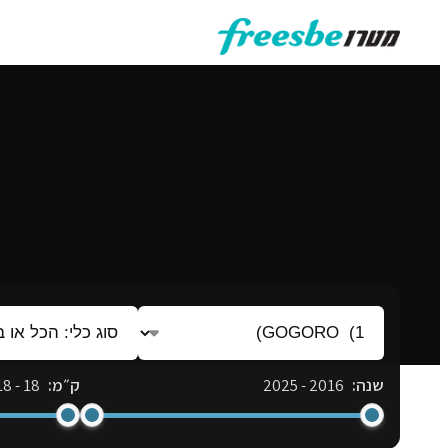
לדלג
לתוכן
יצרן:
סוג
הכול
כלי:
או
הכל
שנה:
2016
-
2025
ק״מ:
18
-
18
בחר
או
בחר