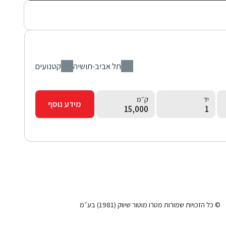
סניף
מחלקה
תל אביב-תושיה
קטנועים
יד
ק״מ
מידע נוסף
15,000
1
100% מימון
© כל הזכויות שמורות מטרו מוטור שיווק (1981) בע״מ
ב-36 תשלומים