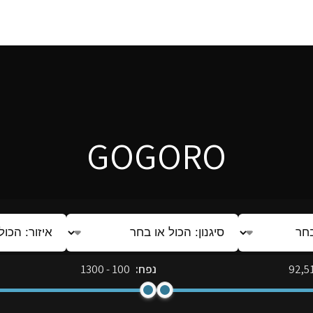
GOGORO
סיגנון:
איזור:
הכול
הכול
או
או
92,5
נפח:
100
-
1300
בחר
בחר